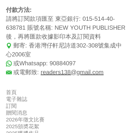
付款方法:
請將訂閱款項匯至 東亞銀行: 015-514-40-
638781 賬號名稱: NEW YOUTH PUBLISHER
後，再將匯款收據影印本及訂閱資料
郵寄: 香港灣仔軒尼詩道302-308號集成中
心2006室
或Whatsapp: 90884097
或電郵致:
readers138@gmail.com
首頁
電子雜誌
關
訂閱
讀
於
贈閱消息
聯
者
我
2026年徵文比賽
絡
新
2025頒奬花絮
們