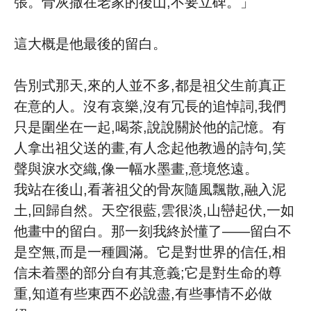
張。骨灰撒在老家的後山,不要立碑。」
這大概是他最後的留白。
告別式那天,來的人並不多,都是祖父生前真正
在意的人。沒有哀樂,沒有冗長的追悼詞,我們
只是圍坐在一起,喝茶,說說關於他的記憶。有
人拿出祖父送的畫,有人念起他教過的詩句,笑
聲與淚水交織,像一幅水墨畫,意境悠遠。
我站在後山,看著祖父的骨灰隨風飄散,融入泥
土,回歸自然。天空很藍,雲很淡,山巒起伏,一如
他畫中的留白。那一刻我終於懂了——留白不
是空無,而是一種圓滿。它是對世界的信任,相
信未着墨的部分自有其意義;它是對生命的尊
重,知道有些東西不必說盡,有些事情不必做