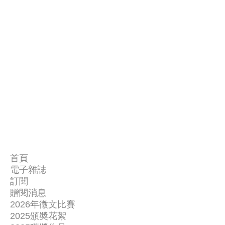
首頁
電子雜誌
關
訂閱
讀
於
贈閱消息
聯
者
我
2026年徵文比賽
絡
新
2025頒奬花絮
們