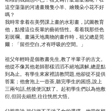
這空蕩蕩的河邊畫幾隻小羊、繪幾朵小花不好
嗎？
我時常拿着在美勞課上畫的水彩畫，試圖教育
他，點撥這位長輩的藝術悟性。看着我那些色
彩斑斕、畫滿天地萬物的畫作時，祖父總是莞
爾：「留些空白,才有呼吸的空間。」
祖父年輕時是個教書先生,教了半輩子的古文。
他從不像其他老師那樣滔滔不絕地講解,總是點
到為止。有學生來家裡請教問題,他卻從不提供
答案；他會泡上一壺茶,聽完學生的困惑,說上
三兩句話,然後便沉默了。起初學生們以為他敷
衍,但回去細想,往往恍然大悟。