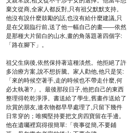
父親常說,祖父從不干涉子女的選擇。他當年想
棄文從商,全家人都反對,只有祖父默默支持。
他沒有說什麼鼓勵的話,也沒有給什麼建議,只
是在父親臨行前,送了他一幅自己的畫——依然
是那種大片留白的山水,畫的角落題著四個字:
「路在腳下」。
祖父生病後,依然保持著這種淡然。他拒絕了許
多治療方案,說不想折騰。家人勸他,他只是笑:
「來的時候空著手,走的時候也不帶走什麼,何
必太執著?」。最後那段日子,他把自己的東西
整理得乾乾淨淨。書送給了學生,舊畫作送給了
欣賞的朋友,連衣物都早早處理了,只留下幾件
日常穿的；唯獨堅持要把文房四寶留在手邊。
他在遺囑裡寫得很簡單:「喪事從簡,不要鋪