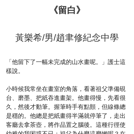
《留白》
黃樂希/男/趙聿修紀念中學
「他留下了一幅未完成的山水畫呢。」護士這
樣說。
小時候我常坐在畫室的角落，看著祖父準備硯
台、磨墨、把紙吞進畫架。他畫得慢，先看很
久，然後才動筆。握筆時手有點顫，但線條總
是穩的。他總是把紙畫得半滿就停筆了，走出
客廳去拿茶壺，將作品置之腦後。這種行徑使
幼稚的我困惑不已：祖父為什麼這麼懶呢？在