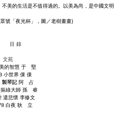
不美的生活是不值得過的。以美為尚，是中國文明
公眾號「夜光杯」，圖／老樹畫畫)
目 錄
文苑
文 苑
 美的智慧 于 堅
3 小世界 倮 倮
4
製琴記
阿 占
0 摳綠大師 孫 睿
2 遣悲懷 李修文
78 白夜 耿 立