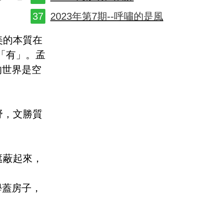
2023年第7期--呼嘯的是風
美的本質在
「有」。孟
的世界是空
野，文勝質
遮蔽起來，
學蓋房子，