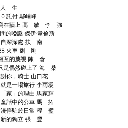
人 生
人 生
10 託付 鄔峭峰
宙寫在牆上 高 敏 李 強
人間的啞謎 傑伊‧韋倫斯
7 自深深處 扶 南
28 火車 劉 剛
相互的蔑視
陳 倉
們只是偶然碰上了 海 桑
 謝謝你，騎士 山口花
人生就是一場旅行 李雨凝
珍惜「家」的理由 馬家輝
一班童話中的公車 馬 拓
當浪漫停駐於日常 程 璧
6 新的獨立 張 豐