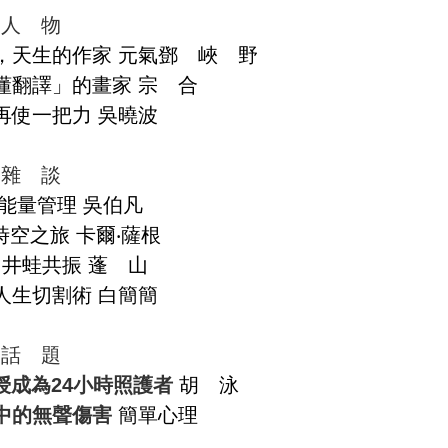
人 物
人 物
娟，天生的作家 元氣鄧 峽 野
不懂翻譯」的畫家 宗 合
 再使一把力 吳曉波
雜 談
雜 談
 能量管理 吳伯凡
 時空之旅 卡爾‧薩根
9 井蛙共振 蓬 山
 人生切割術 白簡簡
話 題
話 題
授成為24小時照護者
胡 泳
中的無聲傷害
簡單心理