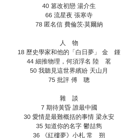
40 篡改初戀 湯介生
66 流星夜 張寒寺
78 匿名信 費倫茨‧莫爾納
人 物
18 歷史學家和他的「白日夢」 金 鍾
44 細推物理，何須浮名 陸 茗
50 我聽見這世界繽紛 天山月
75 批評 傅 聰
雜 談
7 期待黃昏 誰最中國
30 愛情是最難概括的事情 梁永安
35 知道你的名字 鬱喆雋
36 《紅樓夢》小札 常 朔