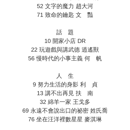
52 文字的魔力 趙大河
71 致命的鑰匙 文 豔
話 題
10 開家小店 DR
22 玩遊戲與講武德 逍遙獸
56 慢時代的小事主義 何 帆
人 生
9 努力生活的身影 利 貞
13 講不出再見 扶 南
32 綿羊一家 王戈多
69 永遠不會說出口的祕密 姓氏喬
76 坐在汪洋裡數星星 麥淇琳