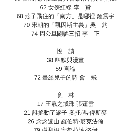
62 女俠紅線 李 贊
68 燕子飛往的「南方」是哪裡 鍾震宇
70 宋朝的「凱因斯主義」吳 鈎
74 周公旦闢謠三招 李 正
悅 讀
38 幽默與漫畫
59 言論
72 畫給兒子的詩 會 飛
意 林
17 王羲之戒珠 張蓬雲
21 誰搖動了罐子 奧托‧馮‧俾斯麥
26 念念遠山 羅伯特‧麥克法倫
79 樹和根 安努拉達‧洛伊