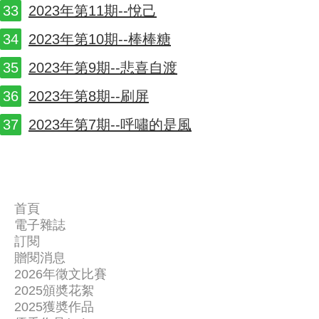
2023年第11期--悅己
2023年第10期--棒棒糖
2023年第9期--悲喜自渡
2023年第8期--刷屏
2023年第7期--呼嘯的是風
首頁
電子雜誌
關
訂閱
讀
於
贈閱消息
聯
者
我
2026年徵文比賽
絡
新
2025頒奬花絮
們
我
2025獲奬作品
聞