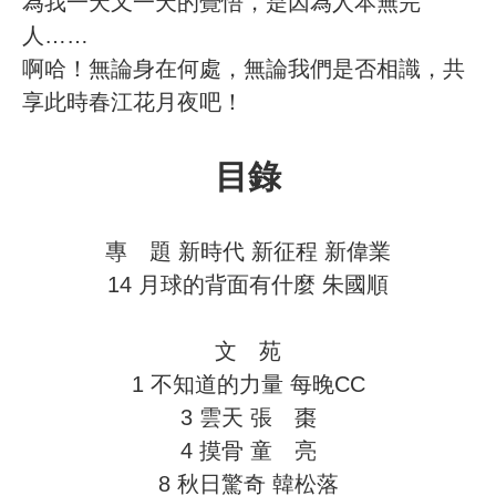
為我一天又一天的覺悟，是因為人本無完
人……
啊哈！無論身在何處，無論我們是否相識，共
享此時春江花月夜吧！
目錄
專 題 新時代 新征程 新偉業
14 月球的背面有什麼 朱國順
文 苑
1 不知道的力量 每晚CC
3 雲天 張 棗
4 摸骨 童 亮
8 秋日驚奇 韓松落