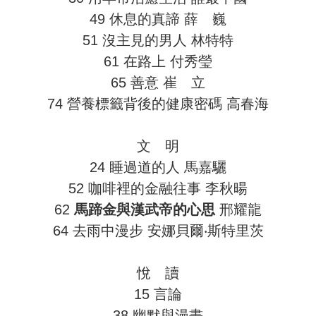
49 休息的真諦 薛 巍
51 沒主見的男人 林特特
61 在路上 付秀瑩
65 善意 崔 立
74 營養標籤背後的健康密碼 高春海
文 明
24 睡過道的人 馬嘉驪
52 咖啡裡的金融往事 李秋暘
62
馬蹄金與漢武帝的心思
邢耀龍
64 去雨中漫步 安娜貝爾‧斯特里茨
悅 讀
15 言論
38 幽默與漫畫