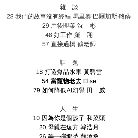
雜 談
28 我們的故事沒有終結 馬里奧‧巴爾加斯‧略薩
29 用後即棄 沈 彬
48 好工作 羅 翔
57 直接過橋 鶴老師
話 題
18 打造爆品水果 黃碧雲
54
當寵物老去
Elise
79 如何降低AI幻覺 田 威
人 生
10 因為你是個孩子 和菜頭
20 母親在遠方 韓浩月
26 等一碗鄉愁 蘇滄桑