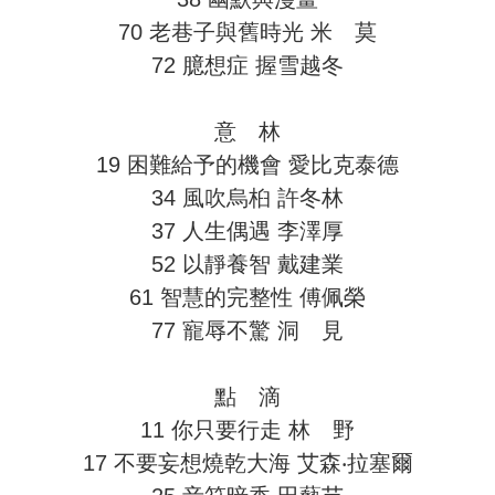
70 老巷子與舊時光 米 莫
72 臆想症 握雪越冬
意 林
19 困難給予的機會 愛比克泰德
34 風吹烏桕 許冬林
37 人生偶遇 李澤厚
52 以靜養智 戴建業
61 智慧的完整性 傅佩榮
77 寵辱不驚 洞 見
點 滴
11 你只要行走 林 野
17 不要妄想燒乾大海 艾森‧拉塞爾