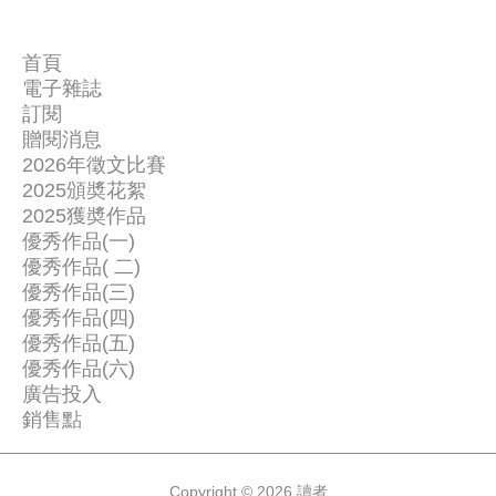
首頁
電子雜誌
關
訂閱
讀
於
贈閱消息
聯
者
我
2026年徵文比賽
絡
新
2025頒奬花絮
們
我
2025獲奬作品
聞
優秀作品(一)
們
一
優秀作品( 二)
二
等
優秀作品(三)
三
等
獎
優秀作品(四)
等
獎
優秀作品(五)
-
獎
優秀作品(六)
作
-
廣告投入
-
品
-
銷售點
-
-
《
-
-
留
-
-
Copyright © 2026 讀者