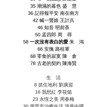
35 潮濕的暮色 盛 慧
36 記得報平安 南在南方
42 喊一聲娘 王計兵
46 知音 明前茶
50 孟四郎 周 尋
58
一次沒有表白的愛
朱 鴻
66 安撫 路桂軍
68 零食的寂寞 陳 倉
78 古老的契約 陳海賢
生 活
8 抓住地利 劉廣迎
16 我想紅 李筱懿
23 永恆之美 周春梅
30 用早市治癒生活 誰最中國