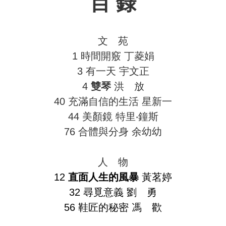
目 錄
文 苑
1 時間開竅 丁菱娟
3 有一天 宇文正
4
雙琴
洪 放
40 充滿自信的生活 星新一
44 美顏鏡 特里‧鐘斯
76 合體與分身 余幼幼
人 物
12
直面人生的風暴
黃茗婷
32 尋覓意義 劉 勇
56 鞋匠的秘密 馮 歡