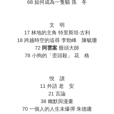
68 如何成為一隻貓 孫 冬
文 明
17 林地的主角 特里斯坦‧古利
18 跨越時空的追尋 李勁峰 陳毓珊
72
阿雲案
饅頭大師
78 小狗的「歪頭殺」 花 格
悅 讀
11 外語 老 安
21 言論
38 幽默與漫畫
70 一個人的人生未爆彈 朱德庸