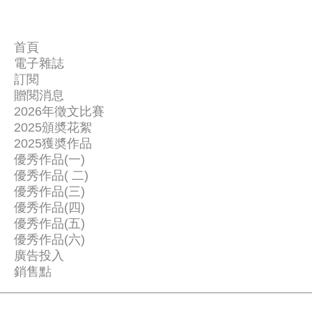
首頁
電子雜誌
關
訂閱
讀
於
贈閱消息
聯
者
我
2026年徵文比賽
絡
新
2025頒奬花絮
們
我
2025獲奬作品
聞
優秀作品(一)
們
一
優秀作品( 二)
二
等
優秀作品(三)
三
等
獎
優秀作品(四)
等
獎
優秀作品(五)
-
獎
優秀作品(六)
作
-
廣告投入
-
品
-
銷售點
-
-
《
-
-
留