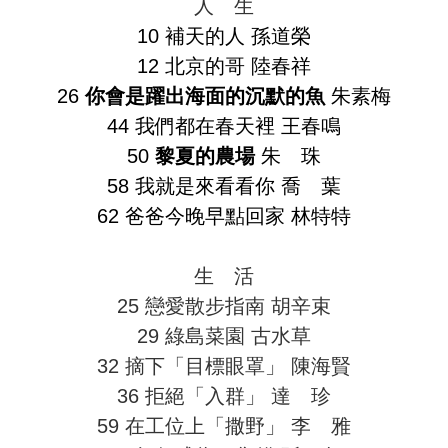
人 生
10 補天的人 孫道榮
12 北京的哥 陸春祥
26
你會是躍出海面的沉默的魚
朱素梅
44 我們都在春天裡 王春鳴
50
黎夏的農場
朱 珠
58 我就是來看看你 喬 葉
62 爸爸今晚早點回家 林特特
生 活
25 戀愛散步指南 胡辛束
29 綠島菜園 古水草
32 摘下「目標眼罩」 陳海賢
36 拒絕「入群」 達 珍
59 在工位上「撒野」 李 雅