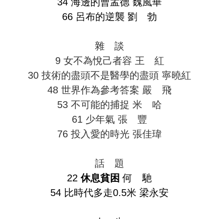
34 海邊的曹孟德 魏風華
66 呂布的逆襲 劉 勃
雜 談
9 女不為悅己者容 王 紅
30 技術的盡頭不是醫學的盡頭 寧曉紅
48 世界作為參考答案 嚴 飛
53 不可能的捕捉 米 哈
61 少年氣 張 豐
76 投入愛的時光 張佳瑋
話 題
22
休息貧困
何 馳
54 比時代多走0.5米 梁永安