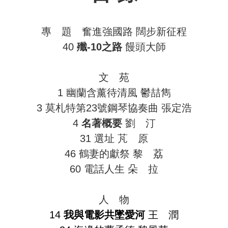
專 題 奮進強國路 闊步新征程
40
殲-10之路
饅頭大師
文 苑
1 幽蘭含薰待清風 鬱喆雋
3 莫札特第23號鋼琴協奏曲 張定浩
4
名著概要
劉 汀
31 選址 芃 原
46 鶴妻的獻祭 黎 荔
60 電話人生 朵 拉
人 物
14
我與電影共墜愛河
王 潤