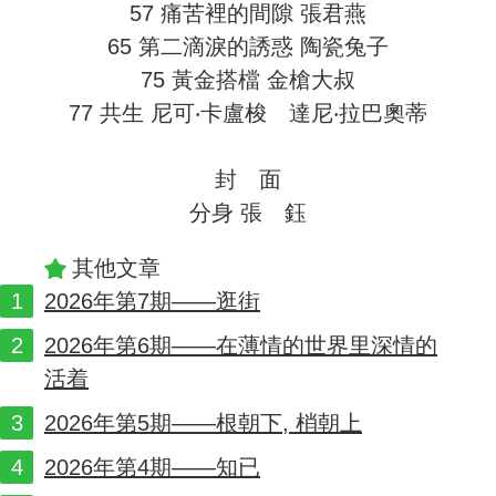
57 痛苦裡的間隙 張君燕
65 第二滴淚的誘惑 陶瓷兔子
75 黃金搭檔 金槍大叔
77 共生 尼可‧卡盧梭 達尼‧拉巴奧蒂
封 面
分身 張 鈺
其他文章
2026年第7期——逛街
2026年第6期——在薄情的世界里深情的
活着
2026年第5期——根朝下, 梢朝上
2026年第4期——知已