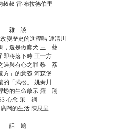
艾納叔叔 雷‧布拉德伯里
雜 談
能改變歷史的進程嗎 連清川
牛馬，還是做鷹犬 王 藝
葉子即將落下時 王一方
心之過與有心之罪 黎 荔
「遠方」的意義 河森堡
跳偏的「武松」 姚秦川
小蜉蝣的生命啟示 羅 翔
63 心念 采 銅
 最廣闊的生活 陳思呈
話 題