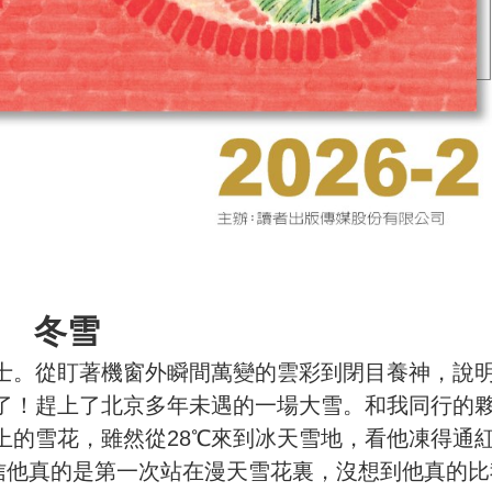
冬雪
士。從盯著機窗外瞬間萬變的雲彩到閉目養神，說
了！趕上了北京多年未遇的一場大雪。和我同行的
上的雪花，雖然從28℃來到冰天雪地，看他凍得通
相信他真的是第一次站在漫天雪花裏，沒想到他真的