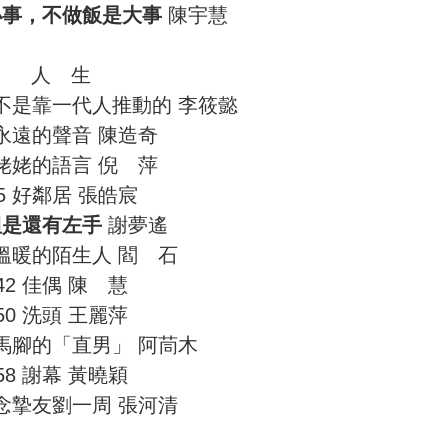
小事，不做飯是大事
陳宇慧
人 生
來不是靠一代人推動的 李筱懿
 永遠的聲音 陳造奇
 姥姥的語言 倪 萍
5 好鄰居 張皓宸
但是還有左手
謝夢遙
最溫暖的陌生人 閻 石
42 佳偶 陳 慧
50 洗頭 王麗萍
出馬腳的「直男」 阿茼木
58 謝幕 黃曉穎
懷念摯友劉一周 張河清