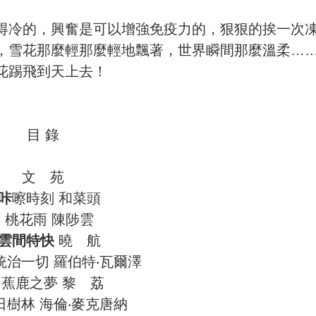
得冷的，興奮是可以增強免疫力的，狠狠的挨一次
，雪花那麼輕那麼輕地飄著，世界瞬間那麼溫柔…
花踢飛到天上去！
目 錄
文 苑
咔
嚓時刻 和菜頭
3 桃花雨 陳陟雲
雲間特快
曉 航
雪統治一切 羅伯特‧瓦爾澤
0 蕉鹿之夢 黎 荔
冬日樹林 海倫‧麥克唐納