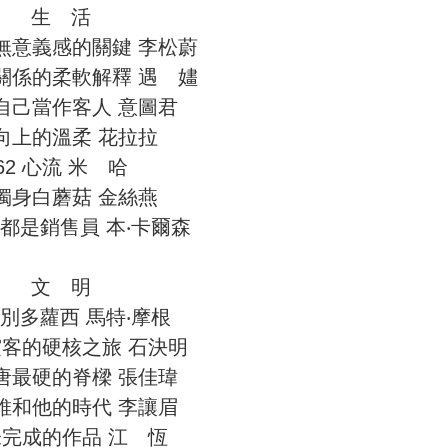
生 活
決無意義感的關鍵 李松蔚
代關係的柔軟解釋 遇 嫿
把自己當作客人 意圖君
 向上的溫柔 花拉拉
62 心流 米 哈
 獨身白蘑菇 金絲燕
人都是銷售員 本‧卡爾森
文 明
告別多蘿西 馬特‧摩根
徐霞客的硬核之旅 石決明
大唐最硬的脊樑 張佳瑋
王維和他的時代 李讓眉
 未完成的作品 江 恆