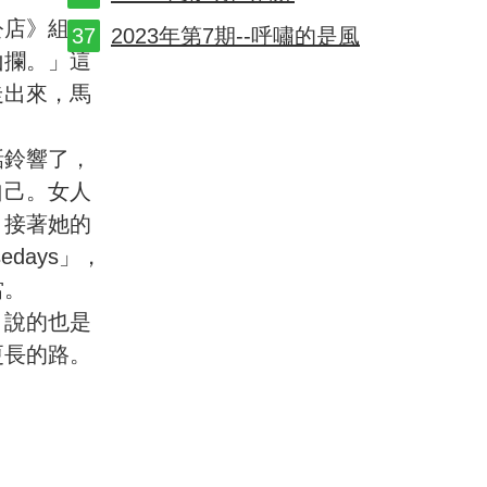
公店》組
2023年第7期--呼嘯的是風
山攔。」這
走出來，馬
話鈴響了，
自己。女人
，接著她的
days」，
當。
，說的也是
更長的路。