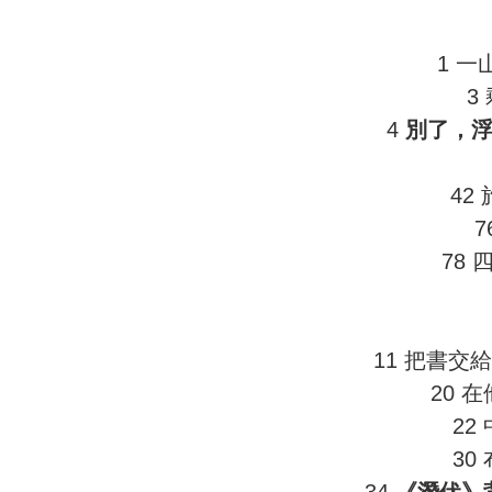
1 
3
4
別了，
42
7
78
11 把書交
20 
22
30
34
《潛伏》