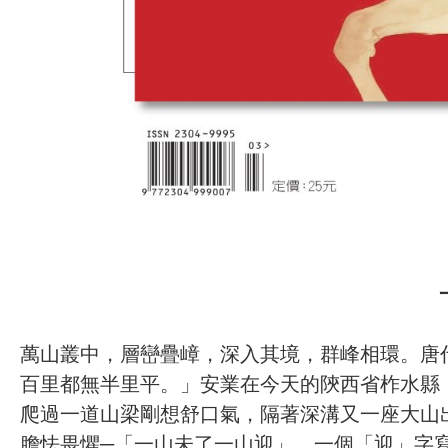
萬山叢中，層巒疊嶂，深入其境，群峰相環。唐
百里都無半里平。」安業在今天的陝西省柞水縣
爬過一道山梁剛想舒口氣，隔著深溝又一座大山
膽怯畏懼─「一山未了一山迎」，一個「迎」字