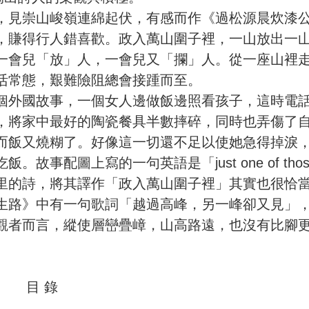
，見崇山峻嶺連綿起伏，有感而作《過松源晨炊漆
，賺得行人錯喜歡。政入萬山圍子裡，一山放出一
一會兒「放」人，一會兒又「攔」人。從一座山裡
活常態，艱難險阻總會接踵而至。
個外國故事，一個女人邊做飯邊照看孩子，這時電
，將家中最好的陶瓷餐具半數摔碎，同時也弄傷了
而飯又燒糊了。好像這一切還不足以使她急得掉淚
配圖上寫的一句英語是「just one of those
里的詩，將其譯作「政入萬山圍子裡」其實也很恰
生路》中有一句歌詞「越過高峰，另一峰卻又見」
觀者而言，縱使層巒疊嶂，山高路遠，也沒有比腳
目 錄