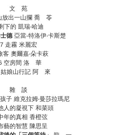
文 苑
一山放出一山攔 喬 苓
 剩下的 凱瑞‧哈迪
浮士德
亞當-特洛伊‧卡斯楚
7 走霧 米麗宏
 旅客 奧爾嘉‧朵卡萩
6 空房間 洛 華
 四姑娘山行記 阿 來
雜 談
給孩子 維克拉姆‧曼莎拉瑪尼
在他人的凝視下 和菜頭
 中年的真相 香橙弦
 布藝的智慧 陳思呈
背後的「三個等待」
龍 一