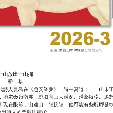
一山放出一山攔
喬 苓
代詩人賈島在《題安業縣》一詩中寫道：「一山未
，地處秦嶺南麓，縣域內山大溝深、溝壑縱橫。遙
出現在眼前，山連山，嶺接嶺，他可能有些腿腳發
寫出詩人的樂觀與積極。