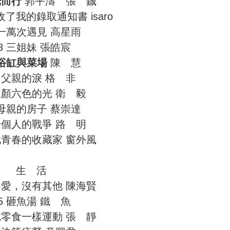
光而行
郭平濤 張 鋮
收了我的錄取通知書 isaro
 一萬次遇見 高星雨
8 三姐妹 張皓宸
浴缸與菜場
陳 慧
3 父親的淚 格 非
 五顏六色的光 衛 毅
 母親的房子 蔡崇達
 一個人的戰爭 路 明
彼此青春的收藏家 窗外風
生 活
除了愛，沒有其他 陳海賢
5 砸魚湯 鐵 魚
像吃零食一樣運動 張 靜