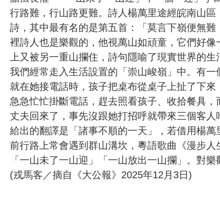
行路難，行山路更難。詩人楊萬里途經皖南山區
詩，其中最有名的是第五首：「莫言下嶺便無難
裡詩人也是樂觀的，他視萬山如頑童，它們好像
上又被另一重山攔住，詩句隱喻了現實世界的生
我們經常走入生活設置的「崇山峻嶺」中。有一
就在她接電話時，孩子把桌布從桌子上扯了下來
急急忙忙掛斷電話，趕去照看孩子、收拾餐具，
丈夫回來了，事先沒跟她打招呼就帶來三個客人吃飯。故事
給出的翻譯是「諸事不順的一天」，若借用楊萬
前行路上常會遇到群山溝坎，粵語歌曲《漫步人
「一山未了一山迎」「一山放出一山攔」。對樂
(戎馬客／摘自《大公報》2025年12月3日)