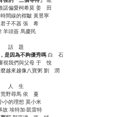
爾維諾偏愛柯希莫 姜 田
熨平時間線的褶皺 黃昱寧
0 君子不器 張 希
2 羊頭簽 馬慶民
話 題
，是因為不夠優秀嗎
白 石
新審視我們與父母 于 悅
什麼越來越像八寶粥 劉 潤
人 生
2 荒野尋馬 依 蔓
 小小的理想 莫小米
 事故 埃特加‧凱雷特