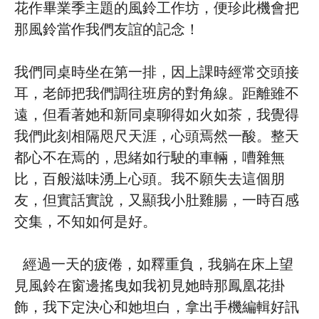
花作畢業季主題的風鈴工作坊，便珍此機會把
那風鈴當作我們友誼的記念！
我們同桌時坐在第一排，因上課時經常交頭接
耳，老師把我們調往班房的對角線。距離雖不
遠，但看著她和新同桌聊得如火如茶，我覺得
我們此刻相隔咫尺天涯，心頭焉然一酸。整天
都心不在焉的，思緒如行駛的車輛，嘈雜無
比，百般滋味湧上心頭。我不願失去這個朋
友，但實話實說，又顯我小肚雞腸，一時百感
交集，不知如何是好。
經過一天的疲倦，如釋重負，我躺在床上望
見風鈴在窗邊搖曳如我初見她時那鳳凰花掛
飾，我下定決心和她坦白，拿出手機編輯好訊