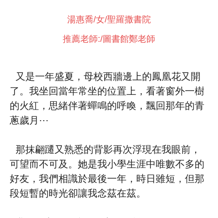
湯惠喬/女/聖羅撒書院
推薦老師:/圖書館鄭老師
又是一年盛夏，母校西牆邊上的鳳凰花又開
了。我坐回當年常坐的位置上，看著窗外一樹
的火紅，思緒伴著蟬鳴的呼喚，飄回那年的青
蔥歲月⋯
那抹翩躚又熟悉的背影再次浮現在我眼前，
可望而不可及。她是我小學生涯中唯數不多的
好友，我們相識於最後一年，時日雖短，但那
段短暫的時光卻讓我念茲在茲。