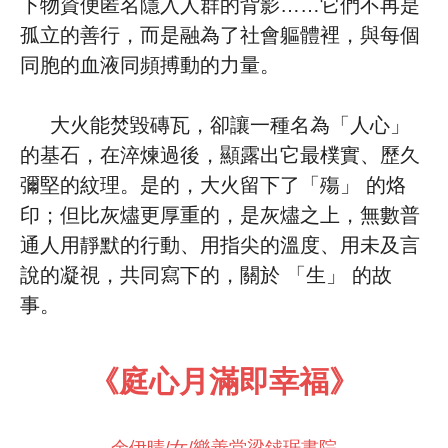
下物資便匿名隱入人群的背影……它們不再是
孤立的善行，而是融為了社會軀體裡，與每個
同胞的血液同頻搏動的力量。
大火能焚毀磚瓦，卻讓一種名為「人心」
的基石，在淬煉過後，顯露出它最樸實、歷久
彌堅的紋理。是的，大火留下了「殤」 的烙
印；但比灰燼更厚重的，是灰燼之上，無數普
通人用靜默的行動、用指尖的溫度、用未及言
說的凝視，共同寫下的，關於 「生」 的故
事。
《庭心月滿即幸福》