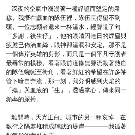
深夜的空氣中瀰漫著一種靜謐而堅定的肅
穆。我擠在獻血的隊伍裡，隊伍長得望不到
頭。一位志願者遞來一杯溫水，輕聲道了句
「多謝，後生仔」，他的眼睛因連日的煙塵與
疲憊已佈滿血絲，眼神卻溫潤和安定。那不是
一個偉岸英雄的剪影，而只是一個平凡守護者
最尋常的模樣。看著眼前這條無聲流動著熱血
的隊伍蜿蜒至街角，看著鮮紅的希望在許多袖
管下暗自奔流，那一刻，我分明感到火焰的
「殤」與血液的「生」，透過掌心，傳來同一
頻率的脈搏。
離開時，天光正白。城市的另一種哀悼，在
數街之隔處堆積成靜默的堤岸————我循著