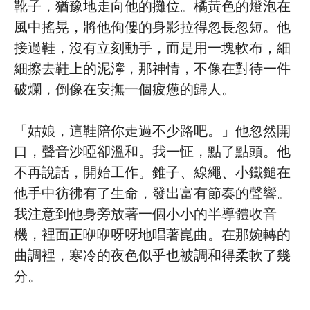
靴子，猶豫地走向他的攤位。橘黃色的燈泡在
風中搖晃，將他佝僂的身影拉得忽長忽短。他
接過鞋，沒有立刻動手，而是用一塊軟布，細
細擦去鞋上的泥濘，那神情，不像在對待一件
破爛，倒像在安撫一個疲憊的歸人。
「姑娘，這鞋陪你走過不少路吧。」他忽然開
口，聲音沙啞卻溫和。我一怔，點了點頭。他
不再說話，開始工作。錐子、線繩、小鐵鎚在
他手中彷彿有了生命，發出富有節奏的聲響。
我注意到他身旁放著一個小小的半導體收音
機，裡面正咿咿呀呀地唱著崑曲。在那婉轉的
曲調裡，寒冷的夜色似乎也被調和得柔軟了幾
分。