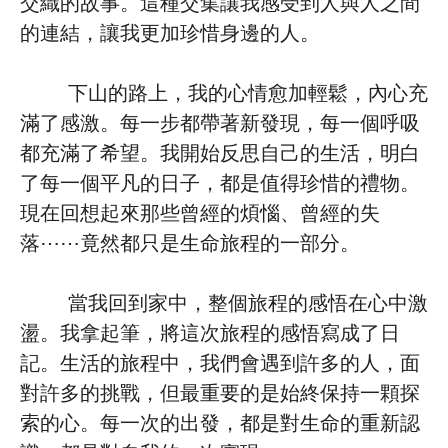
交織的故事。這種交集讓我感受到人與人之間
的連結，讓我更加珍惜身邊的人。
下山的路上，我的心情愈加輕鬆，內心充
滿了感激。每一步都帶著新發現，每一個呼吸
都充滿了希望。我開始反思自己的生活，明白
了每一個平凡的日子，都是值得珍惜的禮物。
現在回想起來那些曾經的煩惱、曾經的失
落⋯⋯竟然都只是生命旅程的一部分。
當我回到家中，整個旅程的感悟在心中激
盪。我拿起筆，將這次旅程的感悟寫成了日
記。生活的旅程中，我們會遇到許多的人，面
對許多的挑戰，但最重要的是始終保持一顆探
索的心。每一次的出發，都是對生命的重新認