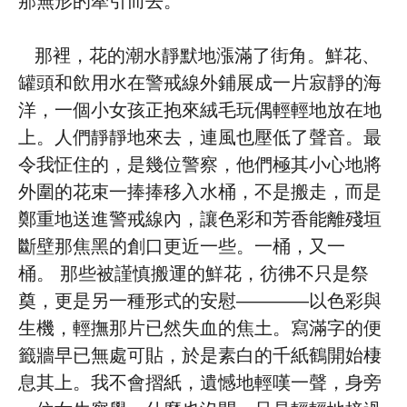
那無形的牽引而去。
那裡，花的潮水靜默地漲滿了街角。鮮花、
罐頭和飲用水在警戒線外鋪展成一片寂靜的海
洋，一個小女孩正抱來絨毛玩偶輕輕地放在地
上。人們靜靜地來去，連風也壓低了聲音。最
令我怔住的，是幾位警察，他們極其小心地將
外圍的花束一捧捧移入水桶，不是搬走，而是
鄭重地送進警戒線內，讓色彩和芳香能離殘垣
斷壁那焦黑的創口更近一些。一桶，又一
桶。 那些被謹慎搬運的鮮花，彷彿不只是祭
奠，更是另一種形式的安慰————以色彩與
生機，輕撫那片已然失血的焦土。寫滿字的便
籤牆早已無處可貼，於是素白的千紙鶴開始棲
息其上。我不會摺紙，遺憾地輕嘆一聲，身旁