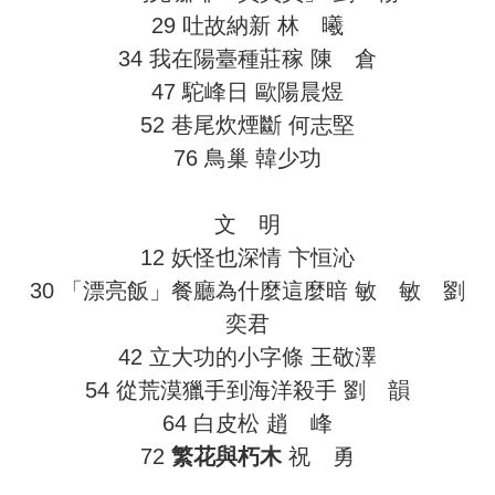
29 吐故納新 林 曦
34 我在陽臺種莊稼 陳 倉
47 駝峰日 歐陽晨煜
52 巷尾炊煙斷 何志堅
76 鳥巢 韓少功
文 明
12 妖怪也深情 卞恒沁
30 「漂亮飯」餐廳為什麼這麼暗 敏 敏 劉
奕君
42 立大功的小字條 王敬澤
54 從荒漠獵手到海洋殺手 劉 韻
64 白皮松 趙 峰
72
繁花與朽木
祝 勇