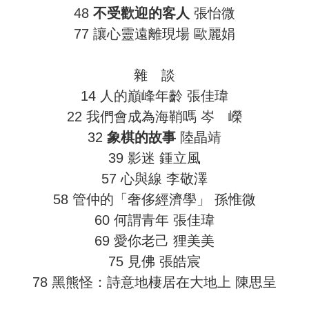
48
不受歡迎的客人
張怡微
77 讓心靈遠離現場 歐麗娟
雜 談
14 人的巔峰年齡 張佳瑋
22 我們會成為海鞘嗎 岑 嶸
32
象棋的故事
陸晶靖
39 影迷 鍾立風
57 心與線 李敬澤
58 管仲的「奢侈經濟學」 孫惟微
60 何謂青年 張佳瑋
69 愛你老己 狸美美
75 見佛 張皓宸
78 黑熊怪：詩意地棲居在大地上 陳思呈