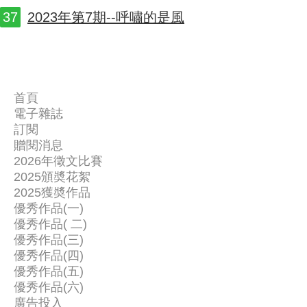
2023年第7期--呼嘯的是風
首頁
電子雜誌
關
訂閱
讀
於
贈閱消息
聯
者
我
2026年徵文比賽
絡
新
2025頒奬花絮
們
我
2025獲奬作品
聞
優秀作品(一)
們
一
優秀作品( 二)
二
等
優秀作品(三)
三
等
獎
優秀作品(四)
等
獎
優秀作品(五)
-
獎
優秀作品(六)
作
-
廣告投入
-