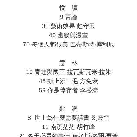
悅 讀
9 言論
31 藝術效果 趙守玉
40 幽默與漫畫
70 每個人都很美 巴蒂斯特‧博利厄
意 林
19 青蛙與國王 拉瓦斯瓦米‧拉朱
46 頰上添三毛 方免衰
59 你是倖存者 李松濤
點 滴
8 世上為什麼需要讀書 劉震雲
11 南溟茫茫 胡竹峰
21 冬天必看的事情 達拉斯‧洛爾‧夏普