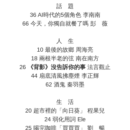
話 題
36 AI時代的5個角色 李南南
66 今天，你獨自就餐了嗎 彭 薇
人 生
10 最後的故鄉 周海亮
18 兩根半老的弦 南在南方
26
《背影》沒告訴你的事
法言觀止
44 扇底清風拂塵煙 李正輝
62 酒鬼 秦羽墨
生 活
20 超市裡的「向日葵」 程果兒
24 弱化用詞 Ele
25 喝完咖啡「買買買」 劉 暢