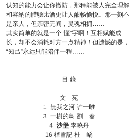
认知的能力会让你撤防，那種能被人完全理解
和容納的體驗比酒更让人酣畅愉悦。那一刻不
是亲人，但亲密无间，灵魂相拥……
其实简单的就是一个“懂”字啊！互相赋能成
长，却不会消耗对方一点精神！但遗憾的是，
“知己”永远只能陪伴一程……
目 錄
文 苑
1 無我之河 許一唯
3 一樹的鳥 劉 春
4
沙堡
李曉丹
16 棹雪記 杜 嶠