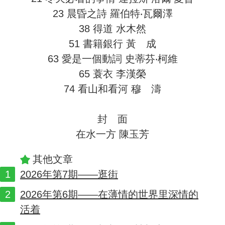
23 晨昏之詩 羅伯特‧瓦爾澤
38 得道 水木然
51 書籍銀行 黃 成
63 愛是一個動詞 史蒂芬‧柯維
65 蓑衣 李漢榮
74 看山和看河 穆 濤
封 面
在水一方 陳玉芳
其他文章
2026年第7期——逛街
2026年第6期——在薄情的世界里深情的
活着